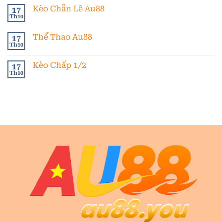
Gà
bình
Campuchia
Kèo Chẵn Lẽ Au88
17
luận
ở
Th10
Không
Kèo
có
Châu
bình
Âu
Thể Thao Au88
17
luận
ở
Th10
Không
Kèo
có
Chẵn
bình
Lẽ
Kèo Chấp 1/2
17
luận
Au88
ở
Th10
Không
Thể
có
Thao
bình
Au88
luận
ở
Kèo
Chấp
1/2