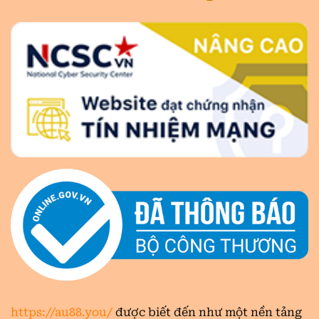
https://au88.you/
được biết đến như một nền tảng